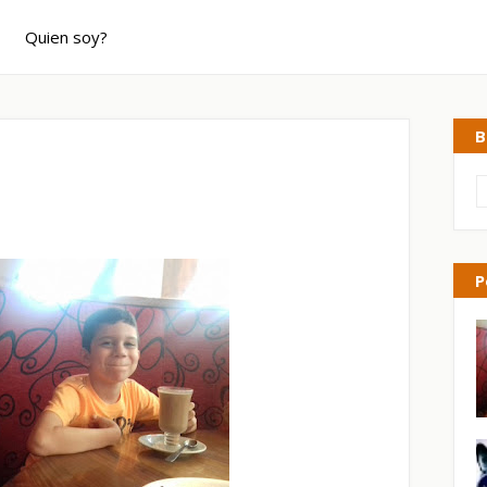
Quien soy?
B
P