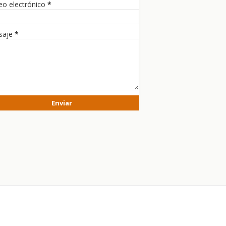
eo electrónico
*
saje
*