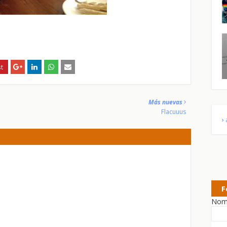
Más nuevas
Flacuuus
F
Nom